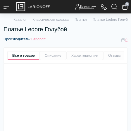
0
Клиенту
Каталог
Классическая одежда
Платья
Платье Ledore Голубо
Платье Ledore Голубой
Производитель:
Larionoff
0
Все о товаре
Описание
Характеристики
Отзывы
0