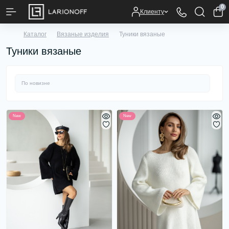
0
Клиенту
Каталог
Вязаные изделия
Туники вязаные
Туники вязаные
New
New