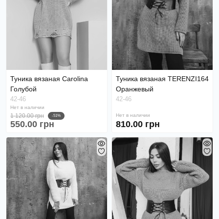
Туника вязаная Carolina
Туника вязаная TERENZI164
Голубой
Оранжевый
42-46
42-46
Нет в наличии
1 120.00 грн
Нет в наличии
-51%
550.00 грн
810.00 грн