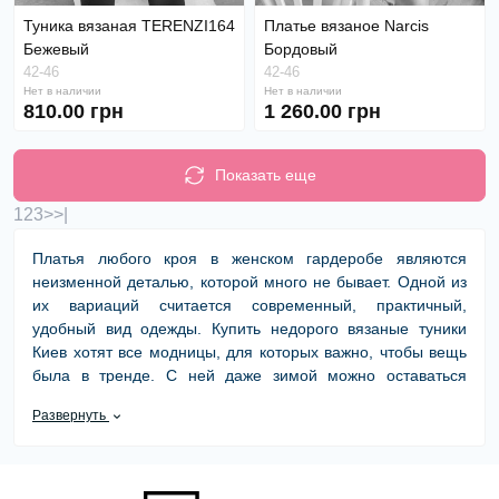
Туника вязаная TERENZI164
Платье вязаное Narcis
Бежевый
Бордовый
42-46
42-46
Нет в наличии
Нет в наличии
810.00 грн
1 260.00 грн
Показать еще
1
2
3
>
>|
Платья любого кроя в женском гардеробе являются
неизменной деталью, которой много не бывает. Одной из
их вариаций считается современный, практичный,
удобный вид одежды. Купить недорого вязаные туники
Киев хотят все модницы, для которых важно, чтобы вещь
была в тренде. С ней даже зимой можно оставаться
привлекательной и сексуальной, комбинируя
Развернуть
универсальное изделие с юбками, лосинами, брючками.
Или можно купить оптом женские вязаные туники Киев,
чтобы сделать ножки еще длинней и стройней, не пряча
их за тканью штанов или мешковатых платьев.