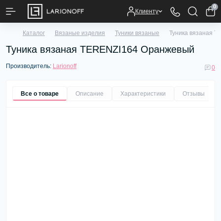
0
Клиенту
Каталог
Вязаные изделия
Туники вязаные
Туника вязаная 
Туника вязаная TERENZI164 Оранжевый
Производитель:
Larionoff
0
Все о товаре
Описание
Характеристики
Отзывы
0