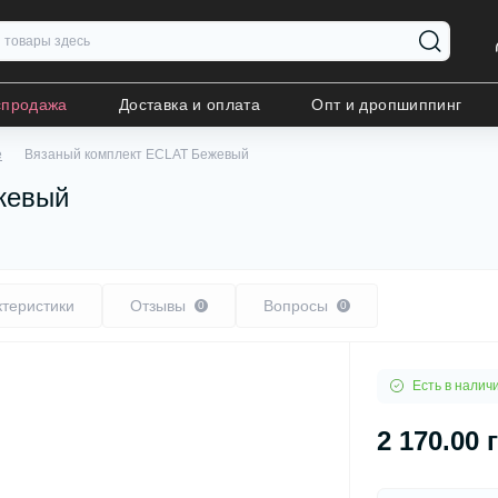
спродажа
Доставка и оплата
Опт и дропшиппинг
е
Вязаный комплект ECLAT Бежевый
жевый
ктеристики
Отзывы
Вопросы
0
0
Есть в налич
2 170.00 