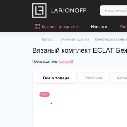
Каталог товаров
Новинки
Ра
Каталог
Вязаные изделия
Комплекты вязаны
Вязаный комплект ECLAT Бе
Производитель:
Larionoff
Все о товаре
Описание
Хара
New