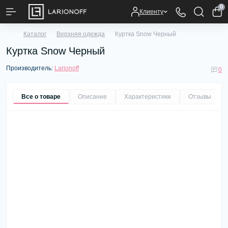
0
Клиенту
Каталог
Верхняя одежда
Куртка Snow Черный
Куртка Snow Черный
Производитель:
Larionoff
0
Все о товаре
Описание
Характеристики
Отзывы
0