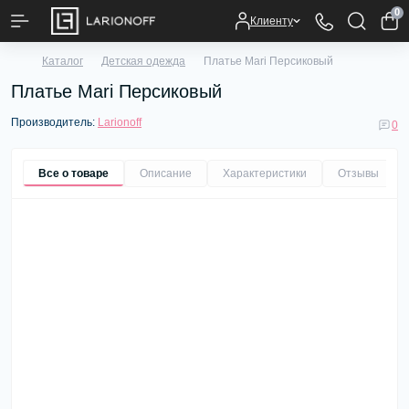
0
Клиенту
Каталог
Детская одежда
Платье Mari Персиковый
Платье Mari Персиковый
Производитель:
Larionoff
0
Все о товаре
Описание
Характеристики
Отзывы
0