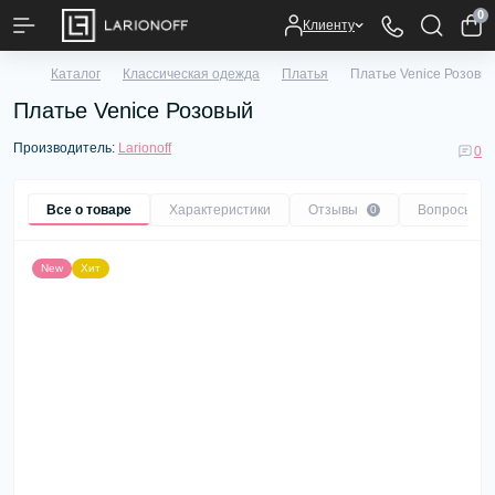
0
Клиенту
Каталог
Классическая одежда
Платья
Платье Venice Розовы
Платье Venice Розовый
Производитель:
Larionoff
0
Все о товаре
Характеристики
Отзывы
Вопросы
0
0
New
Хит