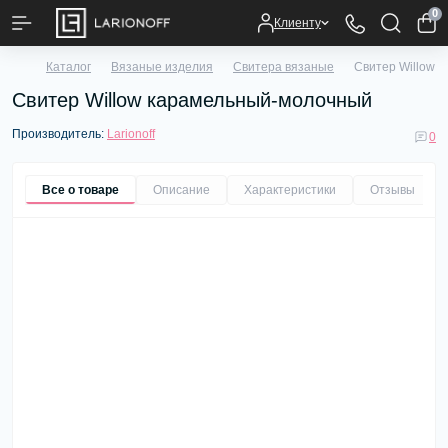
0
Клиенту
Каталог
Вязаные изделия
Свитера вязаные
Свитер Willow 
Свитер Willow карамельный-молочный
Производитель:
Larionoff
0
Все о товаре
Описание
Характеристики
Отзывы
0