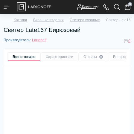
0
Клиенту
Каталог
Вязаные изделия
Свитера вязаные
Свитер Late167
Свитер Late167 Бирюзовый
Производитель:
Larionoff
0
Все о товаре
Характеристики
Отзывы
Вопросы
0
0