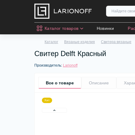
Каталог товаров
Новинки
Ра
Каталог
Вязаные изделия
Свитера вязаные
Свитер Delft Красный
Производитель:
Larionoff
Все о товаре
Описание
Хара
Хит