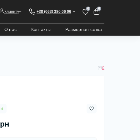
0
0
Клиенту
+38 (063) 380 06 06
О нас
Контакты
Размерная сетка
0
ии
грн