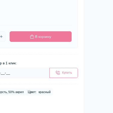
В корзину
р в 1 клик:
Купить
Цвет:
рсть, 50% акрил
красный