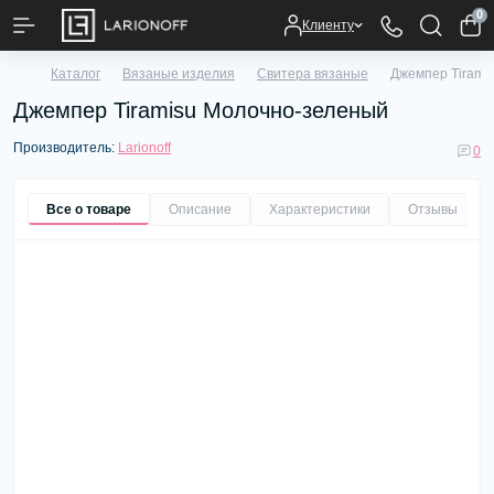
0
Клиенту
Каталог
Вязаные изделия
Свитера вязаные
Джемпер Tirami
Джемпер Tiramisu Молочно-зеленый
Производитель:
Larionoff
0
Все о товаре
Описание
Характеристики
Отзывы
0