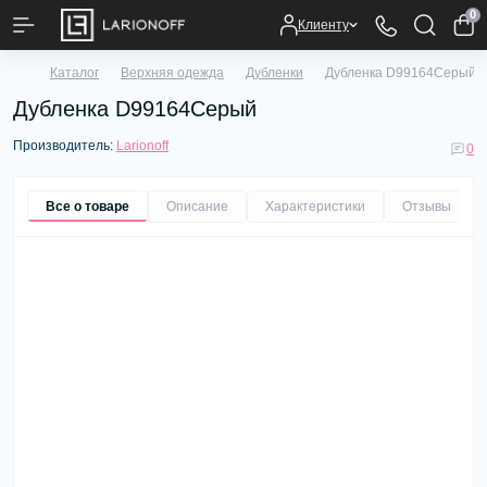
0
Клиенту
Каталог
Верхняя одежда
Дубленки
Дубленка D99164Серый
Дубленка D99164Серый
Производитель:
Larionoff
0
Все о товаре
Описание
Характеристики
Отзывы
0