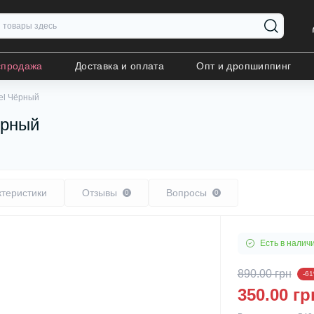
спродажа
Доставка и оплата
Опт и дропшиппинг
el Чёрный
ёрный
ктеристики
Отзывы
Вопросы
0
0
Есть в налич
890.00 грн
-6
350.00 гр