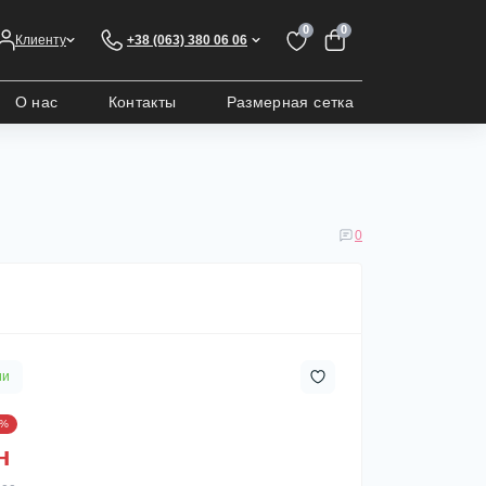
0
0
Клиенту
+38 (063) 380 06 06
О нас
Контакты
Размерная сетка
0
ии
1%
н