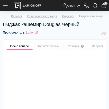
0
Клиенту
Каталог
Классическая одежда
Пиджаки
Пиджак кашемир Dou
Пиджак кашемир Douglas Чёрный
Производитель:
Larionoff
0
Все о товаре
Характеристики
Отзывы
Вопросы
0
0