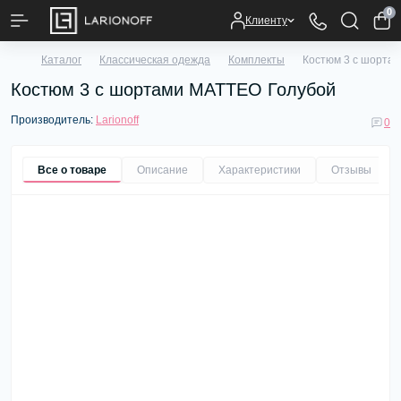
0
Клиенту
Каталог
Классическая одежда
Комплекты
Костюм 3 с шорта
Костюм 3 с шортами MATTEO Голубой
Производитель:
Larionoff
0
Все о товаре
Описание
Характеристики
Отзывы
0