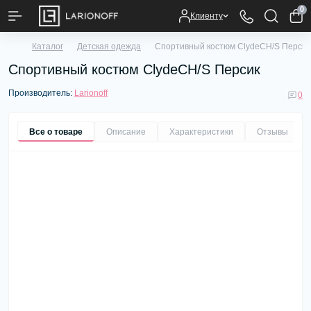
0
Клиенту
Каталог
Детская одежда
Спортивный костюм ClydeCH/S Персик
Спортивный костюм ClydeCH/S Персик
Производитель:
Larionoff
0
Все о товаре
Описание
Характеристики
Отзывы
0