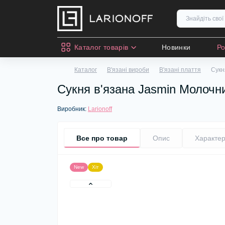
Каталог товарів
Новинки
Р
Каталог
В'язані вироби
В'язані плаття
Сукн
Сукня в'язана Jasmin Молочн
Виробник:
Larionoff
Все про товар
Опис
Характер
New
Хіт