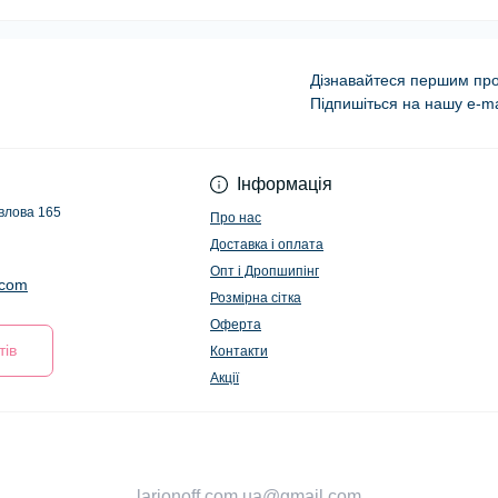
Дізнавайтеся першим про 
Підпишіться на нашу e-ma
Оферта
Інформація
авлова 165
Про нас
Доставка і оплата
Опт і Дропшипінг
.com
Розмірна сітка
Оферта
тів
Контакти
Акції
larionoff.com.ua@gmail.com