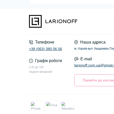
Телефони
Наша адреса
+38 (063) 380 06 06
м. Харків вул. Академіка П
E-mail
Графік роботи
larionoff.com.ua@gmail
з 9г до 18г
неділя вихідний
Перейти до контак