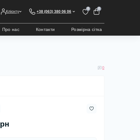
0
0
Клієнту
+38 (063) 380 06 06
Про нас
Контакти
Розмірна сітка
0
грн