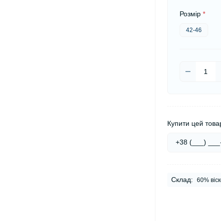
Розмір
*
42-46
Купити цей товар
Склад:
60% віс