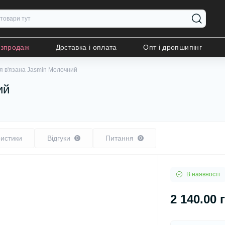
озпродаж
Доставка і оплата
Опт і дропшипінг
я в'язана Jasmin Молочний
ий
истики
Відгуки
Питання
0
0
В наявності
2 140.00 