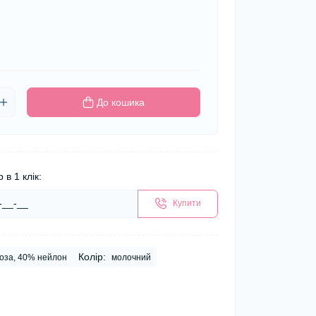
До кошика
 в 1 клік:
Купити
Колір:
коза, 40% нейлон
молочний