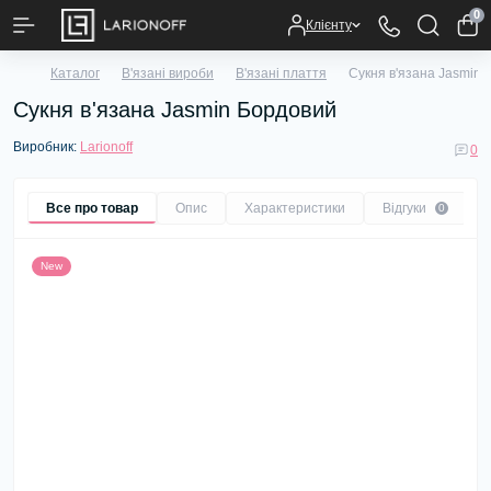
0
Клієнту
Каталог
В'язані вироби
В'язані плаття
Сукня в'язана Jasmin
Сукня в'язана Jasmin Бордовий
Виробник:
Larionoff
0
Все про товар
Опис
Характеристики
Відгуки
0
New