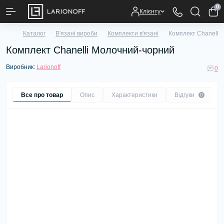
0
Клієнту
Каталог
В'язані вироби
Комплекти в'язані
Комплект Chanelli
Комплект Chanelli Молочний-чорний
Виробник:
Larionoff
0
Все про товар
Опис
Характеристики
Відгуки
0