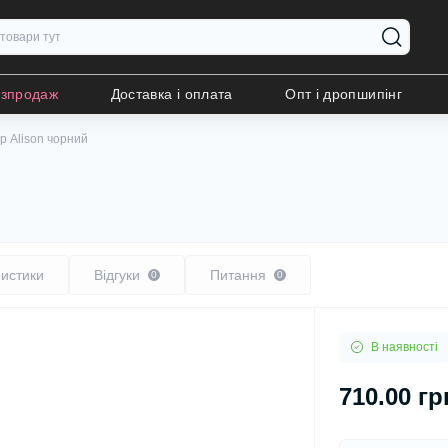
озпродаж
Доставка і оплата
Опт і дропшипінг
р Alison чорний
истики
Відгуки
Питання
0
0
В наявності
710.00 гр