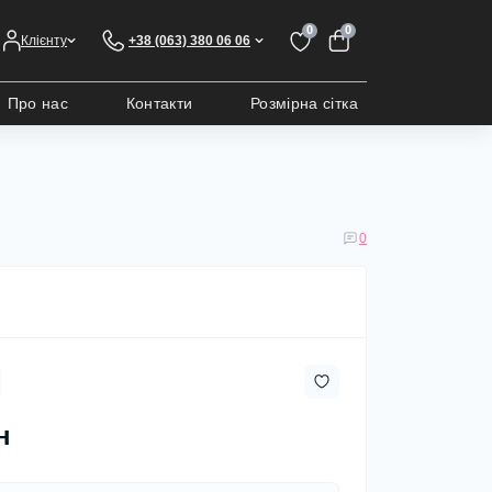
0
0
Клієнту
+38 (063) 380 06 06
Про нас
Контакти
Розмірна сітка
0
н