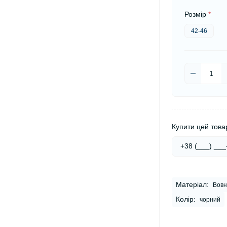
Розмір
*
42-46
Купити цей товар
Матеріал:
Вовн
Колір:
чорний