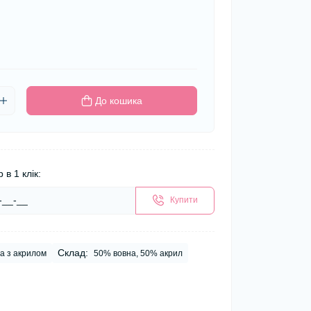
До кошика
 в 1 клік:
Купити
Склад:
а з акрилом
50% вовна, 50% акрил