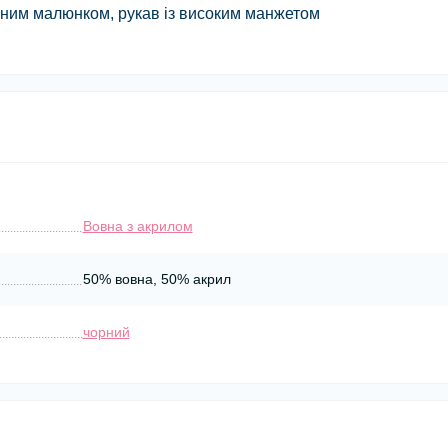
льним малюнком, рукав із високим манжетом
Вовна з акрилом
50% вовна, 50% акрил
чорний