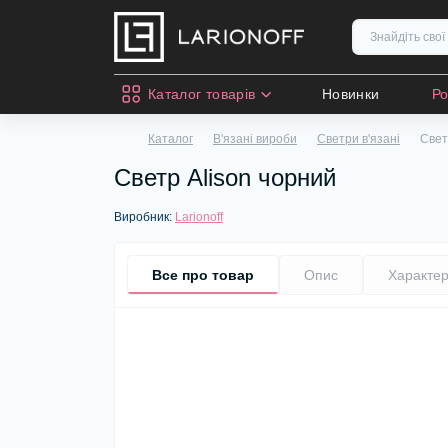
Каталог товарів
Новинки
Р
Каталог
В'язані вироби
Светри в'язані
Свет
Светр Alison чорний
Виробник:
Larionoff
Все про товар
Опис
Характер