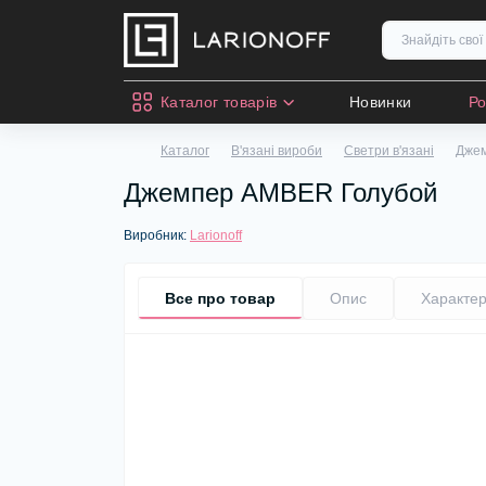
Каталог товарів
Новинки
Р
Каталог
В'язані вироби
Светри в'язані
Дже
Джемпер AMBER Голубой
Виробник:
Larionoff
Все про товар
Опис
Характер