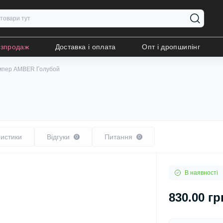
озпродаж
Доставка і оплата
Опт і дропшипінг
мпер AMBER Голубой
истики
Відгуки
Питання
0
0
В наявності
830.00 гр