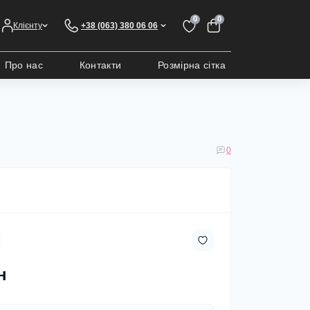
0
0
Клієнту
+38 (063) 380 06 06
Про нас
Контакти
Розмірна сітка
0
н