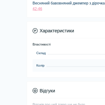
Весняний бавовняний джемпер з дірочками
42-46
Характеристики
Властивості
Склад
Колір
Відгуки
Відгуків про цей товар ще не було.