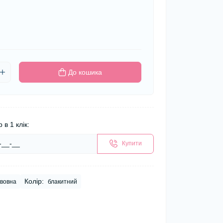
До кошика
 в 1 клік:
Купити
Колір:
вовна
блакитний