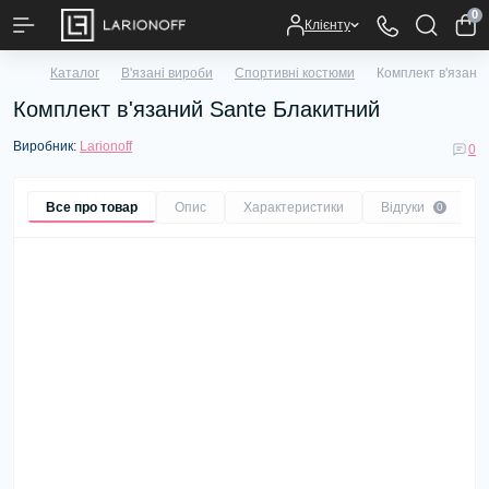
0
Клієнту
Каталог
В'язані вироби
Спортивні костюми
Комплект в'язани
Комплект в'язаний Sante Блакитний
Виробник:
Larionoff
0
Все про товар
Опис
Характеристики
Відгуки
0