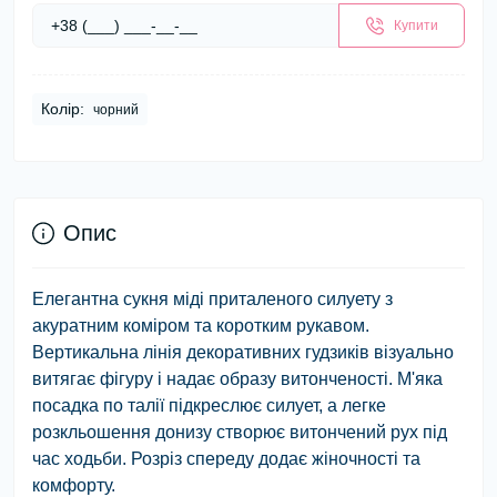
Купити
Колір:
чорний
Опис
Елегантна сукня міді приталеного силуету з
акуратним коміром та коротким рукавом.
Вертикальна лінія декоративних гудзиків візуально
витягає фігуру і надає образу витонченості. М'яка
посадка по талії підкреслює силует, а легке
розкльошення донизу створює витончений рух під
час ходьби. Розріз спереду додає жіночності та
комфорту.