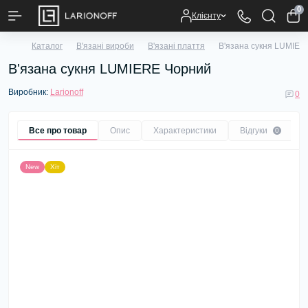
0
Клієнту
Каталог
В'язані вироби
В'язані плаття
В'язана сукня LUMIER
В'язана сукня LUMIERE Чорний
Виробник:
Larionoff
0
Все про товар
Опис
Характеристики
Відгуки
0
New
Хіт