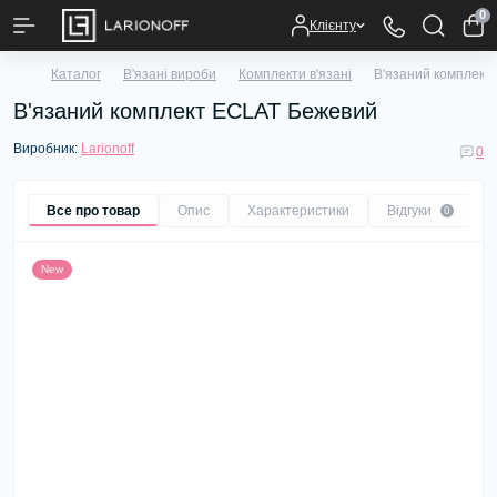
0
Клієнту
Каталог
В'язані вироби
Комплекти в'язані
В'язаний комплект
В'язаний комплект ECLAT Бежевий
Виробник:
Larionoff
0
Все про товар
Опис
Характеристики
Відгуки
0
New