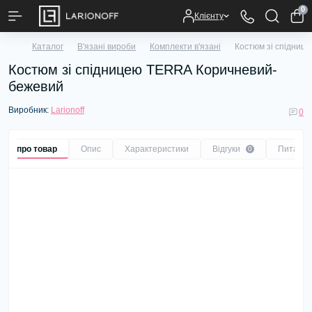
0
Клієнту
Каталог
В'язані вироби
Комплекти в'язані
Костюм зі спідниц
Костюм зі спідницею TERRA Коричневий-
бежевий
Виробник:
Larionoff
0
Все про товар
Опис
Характеристики
Відгуки
Питанн
0