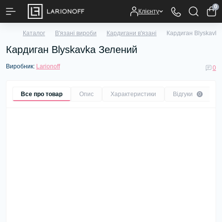
0
Клієнту
Каталог
В'язані вироби
Кардигани в'язані
Кардиган Blyskavk
Кардиган Blyskavka Зелений
Виробник:
Larionoff
0
Все про товар
Опис
Характеристики
Відгуки
0