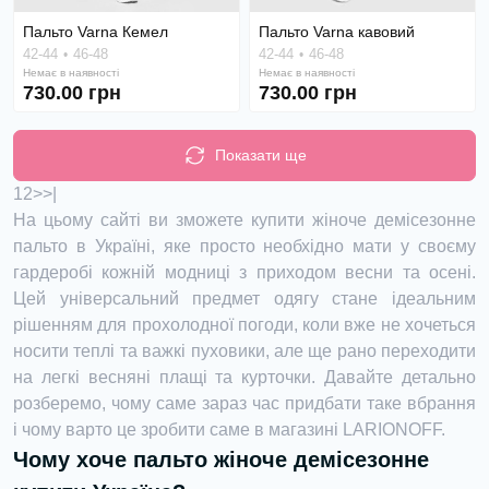
Пальто Varna Кемел
Пальто Varna кавовий
42-44
46-48
42-44
46-48
Немає в наявності
Немає в наявності
730.00 грн
730.00 грн
Показати ще
1
2
>
>|
На цьому сайті ви зможете купити жіноче демісезонне
пальто в Україні, яке просто необхідно мати у своєму
гардеробі кожній модниці з приходом весни та осені.
Цей універсальний предмет одягу стане ідеальним
рішенням для прохолодної погоди, коли вже не хочеться
носити теплі та важкі пуховики, але ще рано переходити
на легкі весняні плащі та курточки. Давайте детально
розберемо, чому саме зараз час придбати таке вбрання
і чому варто це зробити саме в магазині LARIONOFF.
Чому хоче пальто жіноче демісезонне