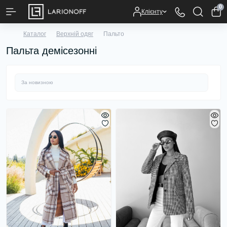
0
Клієнту
Каталог
Верхній одяг
Пальто
Пальта демісезонні