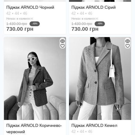
Піджак ARNOLD Чорний
Піджак ARNOLD Сірий
42
44
46
42
44
46
Немає в наявності
Немає в наявності
1 430.00 грн
1 430.00 грн
-49%
-49%
730.00 грн
730.00 грн
Піджак ARNOLD Коричнево-
Піджак ARNOLD Кемел
червоний
42
44
46