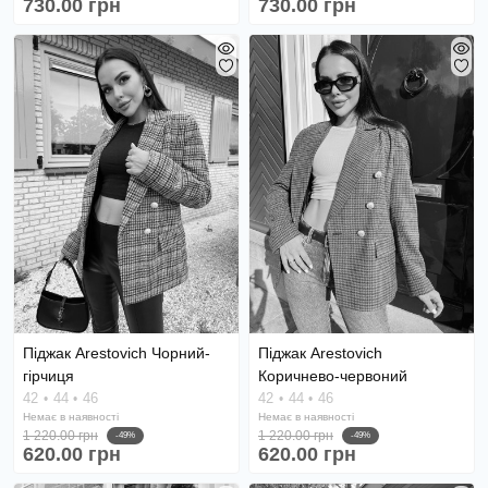
730.00 грн
730.00 грн
Піджак Arestovich Чорний-
Піджак Arestovich
гірчиця
Коричнево-червоний
42
44
46
42
44
46
Немає в наявності
Немає в наявності
1 220.00 грн
1 220.00 грн
-49%
-49%
620.00 грн
620.00 грн