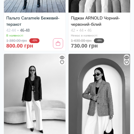
Пальто Caramele Бежевий-
Піджак ARNOLD Чорний-
теракот
червоний-білий
42-44
46-48
42
44
46
В наявності
Немає в наявності
1 380.00 грн
1 430.00 грн
-42%
-49%
800.00 грн
730.00 грн