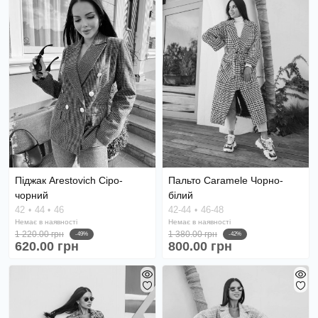
Піджак Arestovich Cіро-
Пальто Caramele Чорно-
чорний
білий
42
44
46
42-44
46-48
Немає в наявності
Немає в наявності
1 220.00 грн
1 380.00 грн
-49%
-42%
620.00 грн
800.00 грн