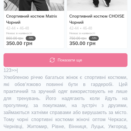
Спортивний костюм Matrix
Спортивний костюм CHOISE
Чорний
Чорний
42-44
46-48
42-44
46-48
Немає в наявності
Немає в наявності
860.00 грн
750.00 грн
-59%
-53%
350.00 грн
350.00 грн
Показати ще
1
2
3
>
>|
Улюбленою річчю багатьох жінок є спортивні костюми,
які обов’язково повинні бути в гардеробі. Цей
практичний та зручний одяг використовують не лише
для тренувань. Його надягають коли йдуть на
прогулянку, за покупками, на зустріч з друзями,
займаються хатніми справами або вирушають за місто.
Тому чорні спортивні костюми жіночі оптом Черкаси,
Чернівці, Житомир, Рівне, Вінниця, Луцьк, Ужгород,