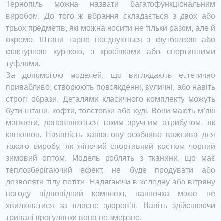
Тернопіль можна назвати багатофункціональним
виробом. До того ж вбрання складається з двох або
трьох предметів, які можна носити не тільки разом, але й
окремо. Штани гарно поєднуються з футболкою або
фактурною курткою, з кросівками або спортивними
туфлями.
За допомогою моделей, що виглядають естетично
привабливо, створюють повсякденні, вуличні, або навіть
строгі образи. Деталями класичного комплекту можуть
бути штани, кофти, толстовки або худі. Вони мають м’які
манжети, доповнюються таким зручним атрибутом, як
капюшон. Наявність капюшону особливо важлива для
такого виробу, як жіночий спортивний костюм чорний
зимовий оптом. Модель роблять з тканини, що має
теплозберігаючий ефект, не буде продувати або
дозволяти тілу потіти. Надягаючи в холодну або вітряну
погоду відповідний комплект, панночка може не
хвилюватися за власне здоров’я. Навіть здійснюючи
тривалі прогулянки вона не змерзне.