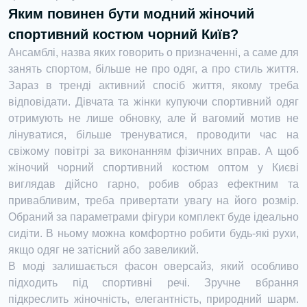
Яким повинен бути модний жіночий
спортивний костюм чорний Київ?
Ансамблі, назва яких говорить о призначенні, а саме для
занять спортом, більше не про одяг, а про стиль життя.
Зараз в тренді активний спосіб життя, якому треба
відповідати. Дівчата та жінки купуючи спортивний одяг
отримують не лише обновку, але й вагомий мотив не
лінуватися, більше тренуватися, проводити час на
свіжому повітрі за виконанням фізичних вправ. А щоб
жіночий чорний спортивний костюм оптом у Києві
виглядав дійсно гарно, робив образ ефектним та
привабливим, треба привертати увагу на його розмір.
Обраний за параметрами фігури комплект буде ідеально
сидіти. В ньому можна комфортно робити будь-які рухи,
якщо одяг не затісний або завеликий.
В моді залишається фасон оверсайз, який особливо
підходить під спортивні речі. Зручне вбрання
підкреслить жіночність, елегантність, природний шарм.