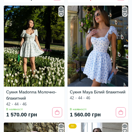
Сукня Madonna Молочно-
Сукня Maya Білий блакитний
блакитний
42
44
46
42
44
46
В наявності
В наявності
1 570.00 грн
1 560.00 грн
Хіт