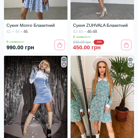
Сукня Monro Блакитний
Сукня ZUHVALA Блакитний
42
44
46
42-44
46-48
В наявності
В наявності
930.00 грн
-52%
990.00 грн
450.00 грн