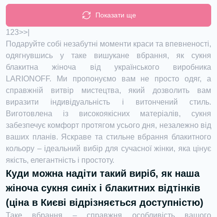
Показати ще
1
2
3
>
>|
Подаруйте собі незабутні моменти краси та впевненості,
одягнувшись у таке вишукане вбрання, як сукня
блакитна жіноча від українського виробника
LARIONOFF. Ми пропонуємо вам не просто одяг, а
справжній витвір мистецтва, який дозволить вам
виразити індивідуальність і витончений стиль.
Виготовлена із високоякісних матеріалів, сукня
забезпечує комфорт протягом усього дня, незалежно від
ваших планів. Яскраве та стильне вбрання блакитного
кольору – ідеальний вибір для сучасної жінки, яка цінує
якість, елегантність і простоту.
Куди можна надіти такий виріб, як наша
жіноча сукня синіх і блакитних відтінків
(ціна в Києві відрізняється доступністю)
Таке вбрання – справжня особливість вашого