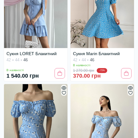
Сукня LORET Блакитний
Сукня Marin Блакитний
42
44
46
42
44
46
В наявності
В наявності
1 270.00 грн
-71%
1 540.00 грн
370.00 грн