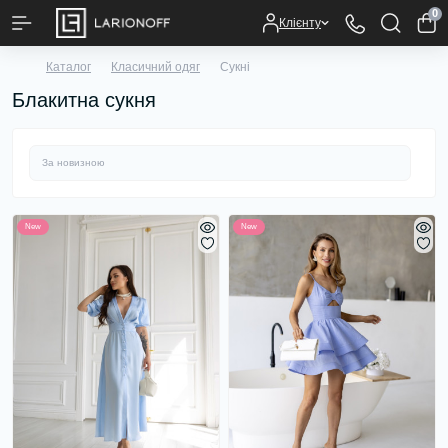
0
Клієнту
Каталог
Класичний одяг
Сукні
Блакитна сукня
New
New