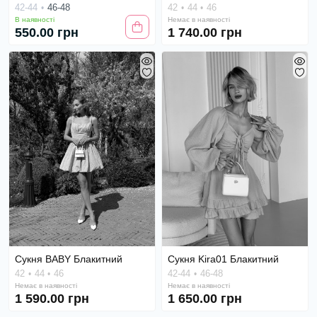
42-44
46-48
42
44
46
В наявності
Немає в наявності
550.00 грн
1 740.00 грн
Сукня BABY Блакитний
Сукня Kira01 Блакитний
42
44
46
42-44
46-48
Немає в наявності
Немає в наявності
1 590.00 грн
1 650.00 грн