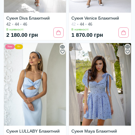
Сукня Diva Блакитний
Сукня Venice Блакитний
42
44
46
42
44
46
В наявності
В наявності
2 180.00 грн
1 870.00 грн
New
Хіт
Сукня LULLABY Блакитний
Сукня Maya Блакитний