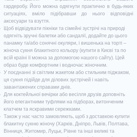
гардеробу. Його можна одягнути практично в будь-яких
ситуаціях, вміло підібравши до нього відповідні
аксесуари та взуття.
Щоб відвідувати пікніки та сімейні зустрічі на природі
одягніть зручні балетки або сандалії, додайте до цього
панамку та/або сонячні окуляри, і вишенька на торті –
жіноча сукня блакитного кольору (купити в Києві та по
всій країні її можна за допомогою нашого сайту). Цей
образ буде комфортним і водночас жіночним.
У поєднанні зі світлим жакетом або стильним піджаком,
ця сукня підійде для ділових зустрічей і навіть
завантажених справами днів.
Для коктейльної вечірки або весілля друзів доповніть
його елегантними туфлями на підборах, витонченим
клатчем та яскравими сережками.
Також у нас часто замовляють, щоб з доставкою купити
блакитну сукню жіночу (Харків, Дніпро, Львів, Полтава,
Вінниця, Житомир, Луцьк, Рівне та інші великі та