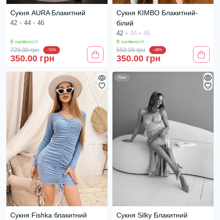
Сукня AURA Блакитний
Сукня KIMBO Блакитний-
42
44
46
білий
42
44
46
В наявності
В наявності
720.00 грн
650.00 грн
-51%
-46%
350.00 грн
350.00 грн
New
Сукня Fishka блакитний
Сукня Silky Блакитний