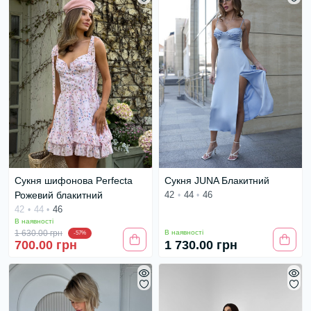
Сукня шифонова Perfecta
Сукня JUNA Блакитний
Рожевий блакитний
42
44
46
42
44
46
В наявності
1 630.00 грн
В наявності
-57%
700.00 грн
1 730.00 грн