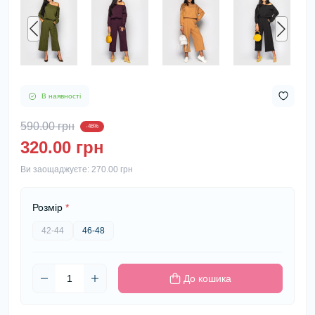
В наявності
590.00 грн
-46%
320.00 грн
Ви заощаджуєте:
270.00 грн
Розмір
*
42-44
46-48
До кошика