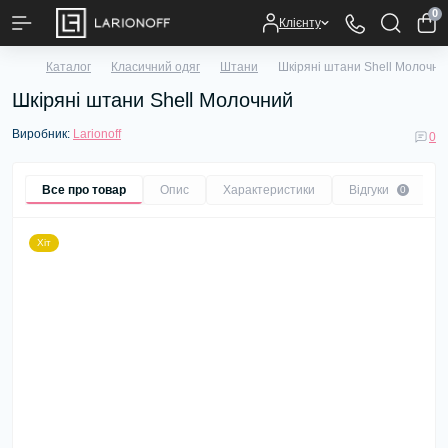
0
Клієнту
Каталог
Класичний одяг
Штани
Шкіряні штани Shell Молочни
Шкіряні штани Shell Молочний
Виробник:
Larionoff
0
Все про товар
Опис
Характеристики
Відгуки
0
Хіт