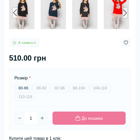
В наявності
510.00 грн
Розмір
*
80-86
86-92
92-98
98-104
104-110
110-116
До кошика
Купити цей товар в 1 клік: