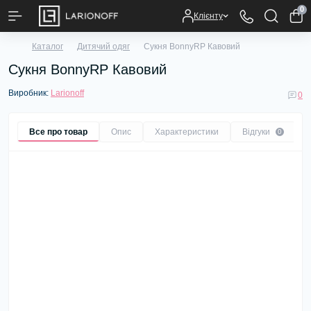
0
Клієнту
Каталог
Дитячий одяг
Сукня BonnyRP Кавовий
Сукня BonnyRP Кавовий
Виробник:
Larionoff
0
Все про товар
Опис
Характеристики
Відгуки
0