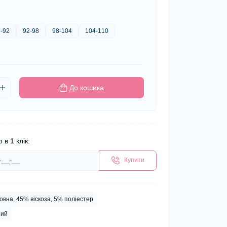
-92
92-98
98-104
104-110
До кошика
 в 1 клік:
Купити
вна, 45% віскоза, 5% поліестер
рий