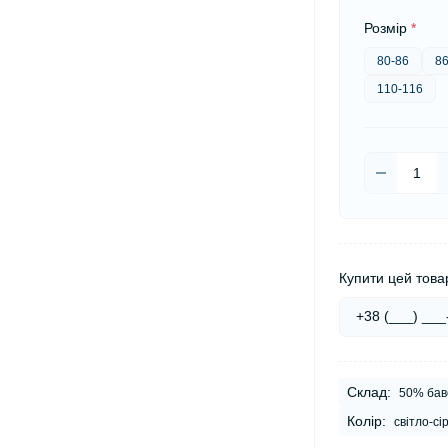
Розмір
*
80-86
86
110-116
Купити цей товар
Склад:
50% баво
Колір:
світло-сі