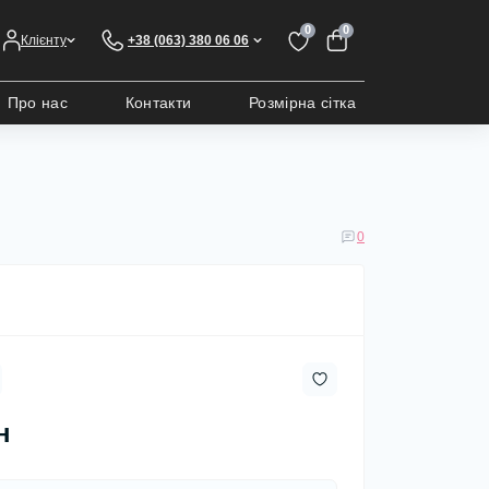
0
0
Клієнту
+38 (063) 380 06 06
Про нас
Контакти
Розмірна сітка
0
н