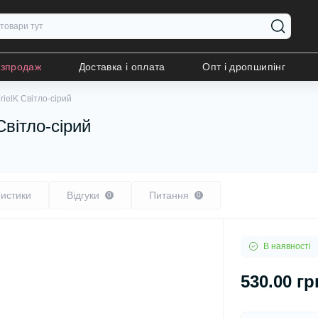
озпродаж
Доставка і оплата
Опт і дропшипінг
ielK Світло-сірий
вітло-сірий
истики
Відгуки
Питання
0
0
В наявності
530.00 гр