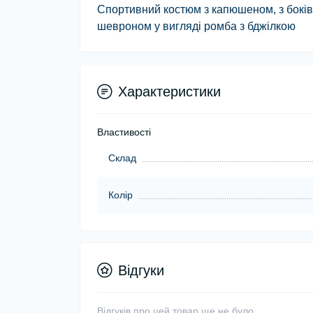
Спортивний костюм з капюшеном, з боків 
шевроном у вигляді ромба з бджілкою
Характеристики
Властивості
Склад
Колір
Відгуки
Відгуків про цей товар ще не було.