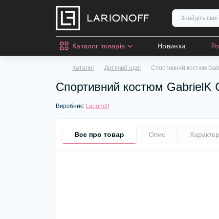
Каталог товарів
Новинки
Р
Каталог
Дитячий одяг
Спортивний костюм Gabr
Спортивний костюм GabrielK С
Виробник:
Larionoff
Все про товар
Опис
Характер